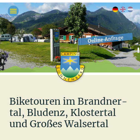
Online-Anfrage
Bi­ke­tou­ren im Brand­ner­
tal, Blu­denz, Klos­ter­tal
und Gro­ßes Wal­ser­tal