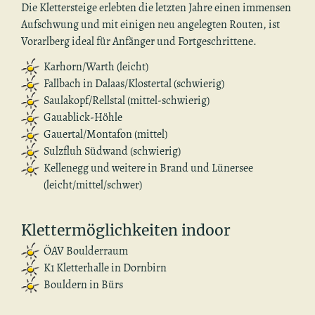
Die Klet­ter­stei­ge er­leb­ten die letz­ten Jahre einen im­mensen
Auf­schwung und mit ei­ni­gen neu an­ge­leg­ten Rou­ten, ist
Vor­arl­berg ideal für An­fän­ger und Fort­ge­schrit­te­ne.
Kar­horn/Warth (leicht)
Fall­bach in Dalaas/Klos­ter­tal (schwie­rig)
Sau­la­kopf/Rell­s­tal (mit­tel-schwie­rig)
Gau­a­blick-Höhle
Gau­er­tal/Mon­ta­fon (mit­tel)
Sulz­fluh Süd­wand (schwie­rig)
Kel­len­egg und wei­te­re in Brand und Lü­ner­see
(leicht/mit­tel/schwer)
Klet­ter­mög­lich­kei­ten in­door
ÖAV Boul­der­raum
K1 Klet­ter­hal­le in Dorn­birn
Boul­dern in Bürs