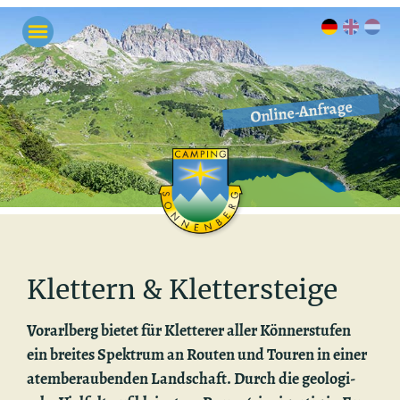
Online-Anfrage
Klet­tern & Klet­ter­stei­ge
Vor­arl­berg bie­tet für Klet­te­rer aller Kön­ner­stu­fen
ein brei­tes Spek­trum an Rou­ten und Tou­ren in einer
atem­be­rau­ben­den Land­schaft. Durch die geo­lo­gi­