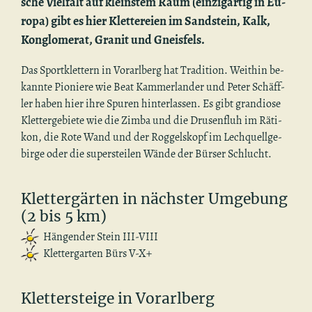
sche Viel­falt auf kleins­tem Raum (ein­zig­ar­tig in Eu­
ro­pa) gibt es hier Klet­te­rei­en im Sand­stein, Kalk,
Kon­glo­me­rat, Gra­nit und Gneis­fels.
Das Sport­klet­tern in Vor­arl­berg hat Tra­di­ti­on. Weit­hin be­
kann­te Pio­nie­re wie Beat Kam­mer­lan­der und Peter Sch­äff­
ler haben hier ihre Spu­ren hin­ter­las­sen. Es gibt gran­dio­se
Klet­ter­ge­bie­te wie die Zimba und die Dru­sen­fluh im Rä­ti­
kon, die Rote Wand und der Rog­gels­kopf im Lech­quell­ge­
bir­ge oder die su­per­s­tei­len Wände der Bür­ser Schlucht.
Klet­ter­gär­ten in nächs­ter Um­ge­bung
(2 bis 5 km)
Hän­gen­der Stein III-VIII
Klet­ter­gar­ten Bürs V-X+
Klet­ter­stei­ge in Vor­arl­berg